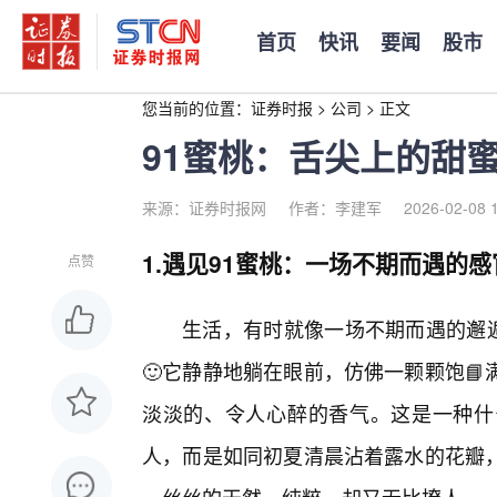
首页
快讯
要闻
股市
您当前的位置：
证券时报
>
公司
>
正文
91蜜桃：舌尖上的甜
来源：证券时报网
作者：李建军
2026-02-08 
1.遇见91蜜桃：一场不期而遇的
点赞
生活，有时就像一场不期而遇的邂逅
🙂它静静地躺在眼前，仿佛一颗颗饱
淡淡的、令人心醉的香气。这是一种什
人，而是如同初夏清晨沾着露水的花瓣