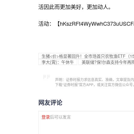
活因此而更加美好，更加动人。
活动：【
hKszRFt4WyWwhC373uUSCF
生猪<价>格显著回升！全市场首只农牧渔ETF（1
李大{霄}：午休牛
美联储?保!尔森支持今年再
声明：证券时报力求信息真实、准确，文章提及内
下载“证券时报”官方APP，或关注官方微信公众
网友评论
登录
后可以发言